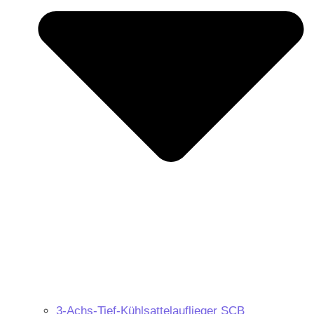
3-Achs-Tief-Kühlsattelauflieger SCB