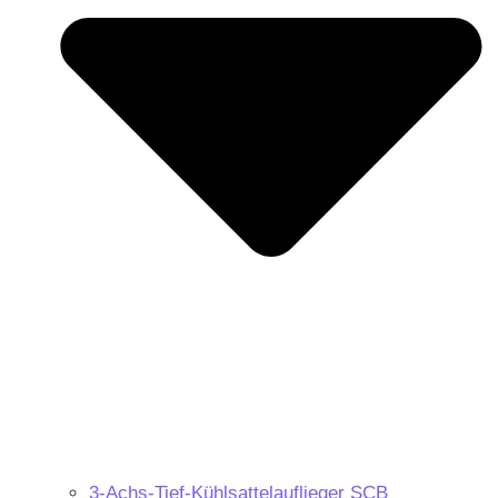
3-Achs-Tief-Kühlsattelauflieger SCB